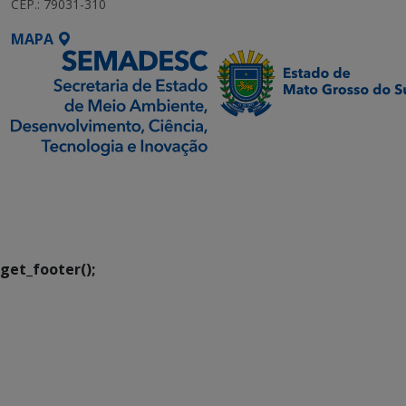
CEP.: 79031-310
MAPA
SETDIG | Secretaria-
Executiva de
Transformação Digital
get_footer();