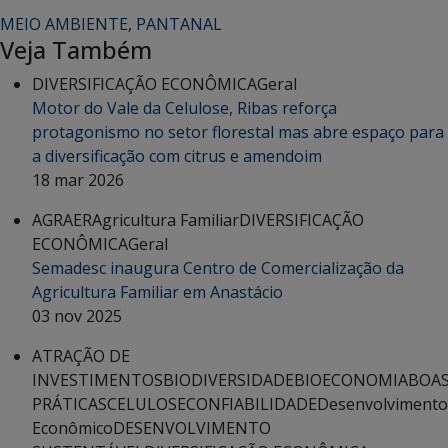
MEIO AMBIENTE
,
PANTANAL
Veja Também
DIVERSIFICAÇÃO ECONÔMICA
Geral
Motor do Vale da Celulose, Ribas reforça
protagonismo no setor florestal mas abre espaço para
a diversificação com citrus e amendoim
18 mar 2026
AGRAER
Agricultura Familiar
DIVERSIFICAÇÃO
ECONÔMICA
Geral
Semadesc inaugura Centro de Comercialização da
Agricultura Familiar em Anastácio
03 nov 2025
ATRAÇÃO DE
INVESTIMENTOS
BIODIVERSIDADE
BIOECONOMIA
BOA
PRÁTICAS
CELULOSE
CONFIABILIDADE
Desenvolvimento
Econômico
DESENVOLVIMENTO