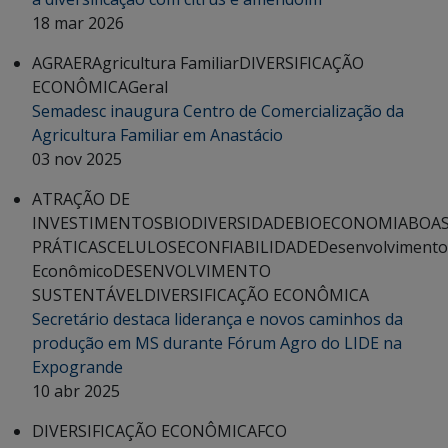
18 mar 2026
AGRAER
Agricultura Familiar
DIVERSIFICAÇÃO
ECONÔMICA
Geral
Semadesc inaugura Centro de Comercialização da
Agricultura Familiar em Anastácio
03 nov 2025
ATRAÇÃO DE
INVESTIMENTOS
BIODIVERSIDADE
BIOECONOMIA
BOA
PRÁTICAS
CELULOSE
CONFIABILIDADE
Desenvolvimento
Econômico
DESENVOLVIMENTO
SUSTENTÁVEL
DIVERSIFICAÇÃO ECONÔMICA
Secretário destaca liderança e novos caminhos da
produção em MS durante Fórum Agro do LIDE na
Expogrande
10 abr 2025
DIVERSIFICAÇÃO ECONÔMICA
FCO