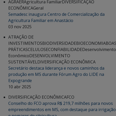
AGRAER
Agricultura Familiar
DIVERSIFICAÇÃO
ECONÔMICA
Geral
Semadesc inaugura Centro de Comercialização da
Agricultura Familiar em Anastácio
03 nov 2025
ATRAÇÃO DE
INVESTIMENTOS
BIODIVERSIDADE
BIOECONOMIA
BOA
PRÁTICAS
CELULOSE
CONFIABILIDADE
Desenvolvimento
Econômico
DESENVOLVIMENTO
SUSTENTÁVEL
DIVERSIFICAÇÃO ECONÔMICA
Secretário destaca liderança e novos caminhos da
produção em MS durante Fórum Agro do LIDE na
Expogrande
10 abr 2025
DIVERSIFICAÇÃO ECONÔMICA
FCO
Conselho do FCO aprova R$ 219,7 milhões para novos
empreendimentos em MS, com destaque para irrigação
e pomares de citricultura