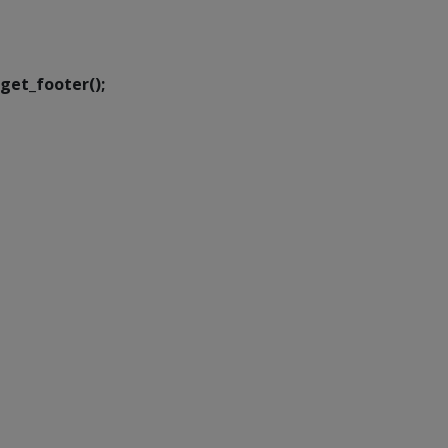
Executiva de
Transformação Digital
get_footer();