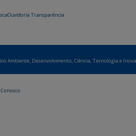
usca
Ouvidoria
Transparência
eio Ambiente, Desenvolvimento, Ciência, Tecnologia e Inov
e Conosco