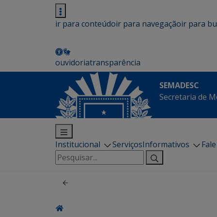
ir para conteúdo
ir para navegação
ir para b
ouvidoria
transparência
SEMADESC
Secretaria de M
Institucional
Serviços
Informativos
Fal
Pesquisar
por: