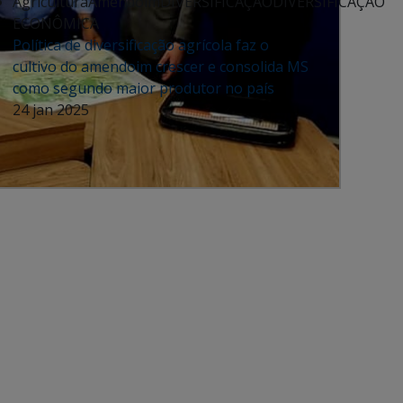
Agricultura
Amendoim
DIVERSIFICAÇÃO
DIVERSIFICAÇÃO
ECONÔMICA
Política de diversificação agrícola faz o
cultivo do amendoim crescer e consolida MS
como segundo maior produtor no país
24 jan 2025