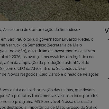
V
, Assessoria de Comunicação da Semadesc •
, em São Paulo (SP), o governador Eduardo Riedel, o
ime Verruck, da Semadesc (Secretaria de Meio
ia e Inovação), discutiram os investimentos a serem
l até 2026, os avanços necessários em logística no
ol, além da ampliação da produção sustentável do
8), com o CEO da Atvos, Bruno Serapião.; o vice-
r de Novos Negócios, Caio Dafico e o head de Relações
 Atvos está a descarbonização das usinas, que devem
 que são produtos fundamentais a serem incorporados
m o nosso programa MS Renovável. Nossa discussão
tvos destacou a importância de Mato Grosso do Sul no