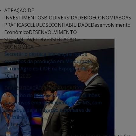
ATRAÇÃO DE
INVESTIMENTOS
BIODIVERSIDADE
BIOECONOMIA
BOAS
PRÁTICAS
CELULOSE
CONFIABILIDADE
Desenvolvimento
Econômico
DESENVOLVIMENTO
SUSTENTÁVEL
DIVERSIFICAÇÃO
ECONÔMICA
Secretário destaca liderança e novos
caminhos da produção em MS durante
Fórum Agro do LIDE na Expogrande
10 abr 2025
DIVERSIFICAÇÃO ECONÔMICA
FCO
Conselho do FCO aprova R$ 219,7 milhões
para novos empreendimentos em MS, com
destaque para irrigação e pomares de
citricultura
21 fev 2025