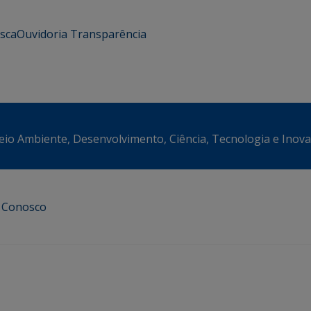
usca
Ouvidoria
Transparência
eio Ambiente, Desenvolvimento, Ciência, Tecnologia e Inov
e Conosco