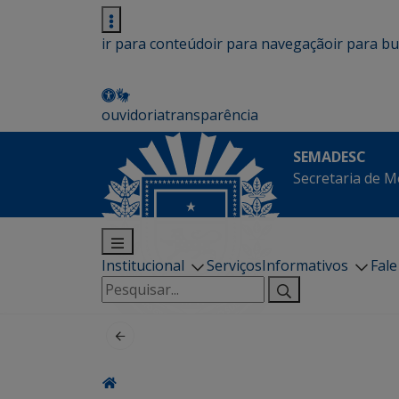
ir para conteúdo
ir para navegação
ir para b
ouvidoria
transparência
SEMADESC
Secretaria de M
Institucional
Serviços
Informativos
Fal
Pesquisar
por: