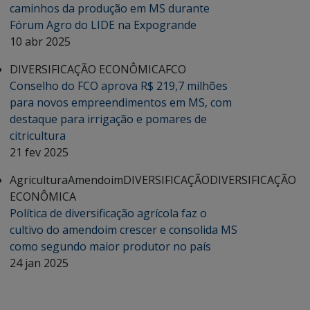
caminhos da produção em MS durante
Fórum Agro do LIDE na Expogrande
10 abr 2025
DIVERSIFICAÇÃO ECONÔMICA
FCO
Conselho do FCO aprova R$ 219,7 milhões
para novos empreendimentos em MS, com
destaque para irrigação e pomares de
citricultura
21 fev 2025
Agricultura
Amendoim
DIVERSIFICAÇÃO
DIVERSIFICAÇÃO
ECONÔMICA
Política de diversificação agrícola faz o
cultivo do amendoim crescer e consolida MS
como segundo maior produtor no país
24 jan 2025