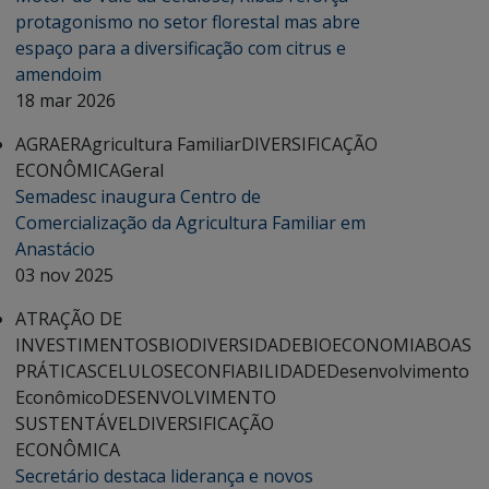
protagonismo no setor florestal mas abre
espaço para a diversificação com citrus e
amendoim
18 mar 2026
AGRAER
Agricultura Familiar
DIVERSIFICAÇÃO
ECONÔMICA
Geral
Semadesc inaugura Centro de
Comercialização da Agricultura Familiar em
Anastácio
03 nov 2025
ATRAÇÃO DE
INVESTIMENTOS
BIODIVERSIDADE
BIOECONOMIA
BOAS
PRÁTICAS
CELULOSE
CONFIABILIDADE
Desenvolvimento
Econômico
DESENVOLVIMENTO
SUSTENTÁVEL
DIVERSIFICAÇÃO
ECONÔMICA
Secretário destaca liderança e novos