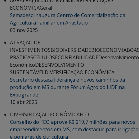
AGRAER
Agricultura Familiar
DIVERSIFICAÇÃO
ECONÔMICA
Geral
Semadesc inaugura Centro de Comercialização da
Agricultura Familiar em Anastácio
03 nov 2025
ATRAÇÃO DE
INVESTIMENTOS
BIODIVERSIDADE
BIOECONOMIA
BOA
PRÁTICAS
CELULOSE
CONFIABILIDADE
Desenvolvimento
Econômico
DESENVOLVIMENTO
SUSTENTÁVEL
DIVERSIFICAÇÃO ECONÔMICA
Secretário destaca liderança e novos caminhos da
produção em MS durante Fórum Agro do LIDE na
Expogrande
10 abr 2025
DIVERSIFICAÇÃO ECONÔMICA
FCO
Conselho do FCO aprova R$ 219,7 milhões para novos
empreendimentos em MS, com destaque para irrigação
e pomares de citricultura