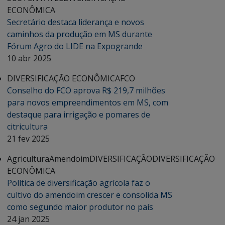
ECONÔMICA
Secretário destaca liderança e novos
caminhos da produção em MS durante
Fórum Agro do LIDE na Expogrande
10 abr 2025
DIVERSIFICAÇÃO ECONÔMICA
FCO
Conselho do FCO aprova R$ 219,7 milhões
para novos empreendimentos em MS, com
destaque para irrigação e pomares de
citricultura
21 fev 2025
Agricultura
Amendoim
DIVERSIFICAÇÃO
DIVERSIFICAÇÃO
ECONÔMICA
Política de diversificação agrícola faz o
cultivo do amendoim crescer e consolida MS
como segundo maior produtor no país
24 jan 2025