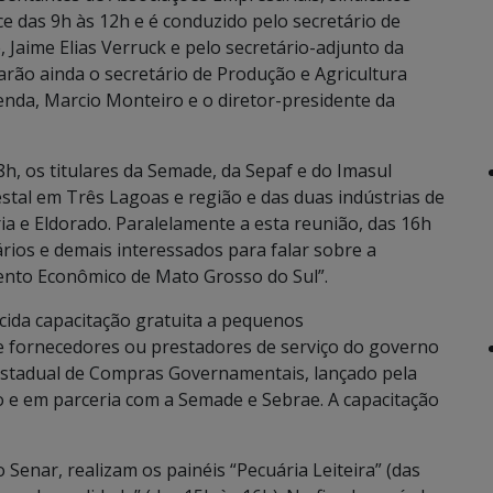
ce das 9h às 12h e é conduzido pelo secretário de
aime Elias Verruck e pelo secretário-adjunto da
arão ainda o secretário de Produção e Agricultura
enda, Marcio Monteiro e o diretor-presidente da
h, os titulares da Semade, da Sepaf e do Imasul
tal em Três Lagoas e região e das duas indústrias de
bria e Eldorado. Paralelamente a esta reunião, das 16h
rios e demais interessados para falar sobre a
ento Econômico de Mato Grosso do Sul”.
ecida capacitação gratuita a pequenos
 fornecedores ou prestadores de serviço do governo
Estadual de Compras Governamentais, lançado pela
o e em parceria com a Semade e Sebrae. A capacitação
 Senar, realizam os painéis “Pecuária Leiteira” (das