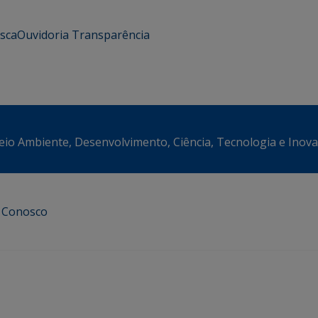
usca
Ouvidoria
Transparência
eio Ambiente, Desenvolvimento, Ciência, Tecnologia e Inov
e Conosco