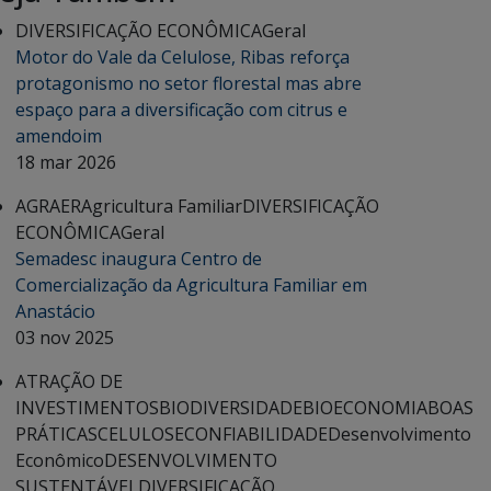
DIVERSIFICAÇÃO ECONÔMICA
Geral
Motor do Vale da Celulose, Ribas reforça
protagonismo no setor florestal mas abre
espaço para a diversificação com citrus e
amendoim
18 mar 2026
AGRAER
Agricultura Familiar
DIVERSIFICAÇÃO
ECONÔMICA
Geral
Semadesc inaugura Centro de
Comercialização da Agricultura Familiar em
Anastácio
03 nov 2025
ATRAÇÃO DE
INVESTIMENTOS
BIODIVERSIDADE
BIOECONOMIA
BOAS
PRÁTICAS
CELULOSE
CONFIABILIDADE
Desenvolvimento
Econômico
DESENVOLVIMENTO
SUSTENTÁVEL
DIVERSIFICAÇÃO