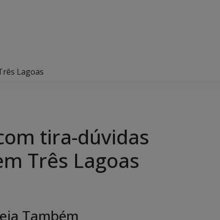
 Três Lagoas
om tira-dúvidas
 em Três Lagoas
eja Também