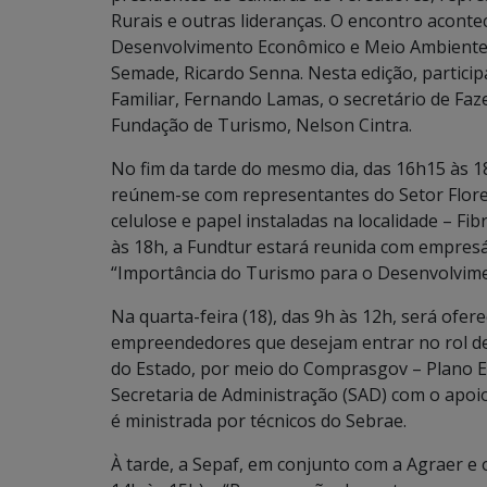
Rurais e outras lideranças. O encontro aconte
Desenvolvimento Econômico e Meio Ambiente, J
Semade, Ricardo Senna. Nesta edição, particip
Familiar, Fernando Lamas, o secretário de Faz
Fundação de Turismo, Nelson Cintra.
No fim da tarde do mesmo dia, das 16h15 às 18
reúnem-se com representantes do Setor Flores
celulose e papel instaladas na localidade – Fi
às 18h, a Fundtur estará reunida com empresá
“Importância do Turismo para o Desenvolvim
Na quarta-feira (18), das 9h às 12h, será ofer
empreendedores que desejam entrar no rol de
do Estado, por meio do Comprasgov – Plano 
Secretaria de Administração (SAD) com o apoi
é ministrada por técnicos do Sebrae.
À tarde, a Sepaf, em conjunto com a Agraer e o