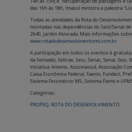
14h às 15h) e “Recuperação de pastagens e car
das 16h às 18h, Imasul ministra a palestra “L
Todas as atividades da Rota do Desenvolvime
montadas nas dependências do Sest/Senat de 
2640, Jardim Alvorada. Mais informações sob
www.rotadodesenvolvimentoms.com.br
.
A participação em todos os eventos é gratuita
da Semade), Sebrae, Sesc, Senac, Senai, Sesi, 
iniciativa: Amems, Assomassul, Associação Com
Caixa Econômica Federal, Faems, Fundect, Pre
Sistema Fecomércio MS, Sistema Fiems e UFMS
Categorias :
PROPEQ
,
ROTA DO DESENVOLVIMENTO