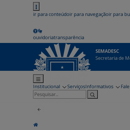
ir para conteúdo
ir para navegação
ir para b
ouvidoria
transparência
SEMADESC
Secretaria de M
Institucional
Serviços
Informativos
Fal
Pesquisar
por: