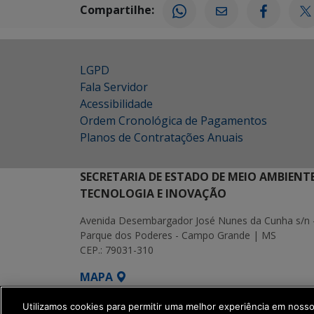
Compartilhe:
LGPD
Fala Servidor
Acessibilidade
Ordem Cronológica de Pagamentos
Planos de Contratações Anuais
SECRETARIA DE ESTADO DE MEIO AMBIENT
TECNOLOGIA E INOVAÇÃO
Avenida Desembargador José Nunes da Cunha s/n 
Parque dos Poderes - Campo Grande | MS
CEP.: 79031-310
MAPA
SETDIG | Secretaria-Executiva de Transf
Utilizamos cookies para permitir uma melhor experiência em noss