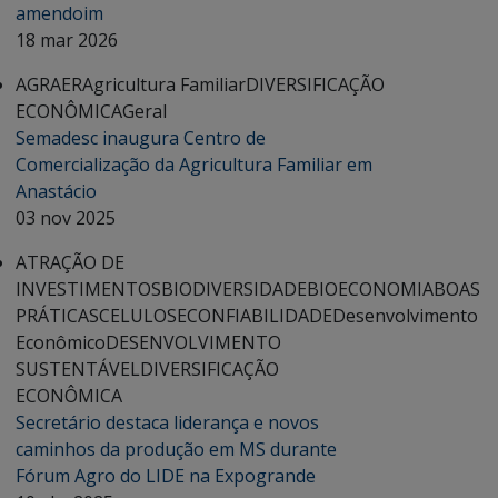
amendoim
18 mar 2026
AGRAER
Agricultura Familiar
DIVERSIFICAÇÃO
ECONÔMICA
Geral
Semadesc inaugura Centro de
Comercialização da Agricultura Familiar em
Anastácio
03 nov 2025
ATRAÇÃO DE
INVESTIMENTOS
BIODIVERSIDADE
BIOECONOMIA
BOAS
PRÁTICAS
CELULOSE
CONFIABILIDADE
Desenvolvimento
Econômico
DESENVOLVIMENTO
SUSTENTÁVEL
DIVERSIFICAÇÃO
ECONÔMICA
Secretário destaca liderança e novos
caminhos da produção em MS durante
Fórum Agro do LIDE na Expogrande