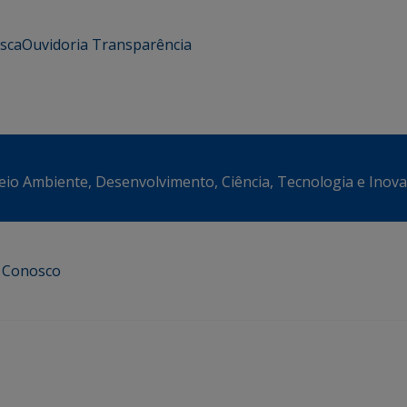
usca
Ouvidoria
Transparência
eio Ambiente, Desenvolvimento, Ciência, Tecnologia e Inov
e Conosco