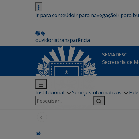
ir para conteúdo
ir para navegação
ir para b
ouvidoria
transparência
SEMADESC
Secretaria de M
Institucional
Serviços
Informativos
Fal
Pesquisar
por: