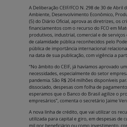
A Deliberação CEIF/FCO N. 298 de 30 de Abril 
Ambiente, Desenvolvimento Econômico, Produçã
(5) do Diário Oficial, aprova as diretrizes, os
financiamentos com o recurso do FCO em Mato
produtivos, industrial, comercial e de serviç
de calamidade pública reconhecidos pelo Pod
pública de importância internacional relacion
na data de sua publicação, com vigência a parti
“No âmbito do CEIF, já havíamos aprovado um
necessidades, especialmente do setor empresa
pandemia. São R$ 204 milhões disponíveis para 
dissociado, despesas com folha de pagamento
esperamos que o Banco do Brasil agilize o pr
empresários”, comenta o secretário Jaime Ver
A nova linha de crédito, que vai utilizar os re
utilizada para capital e giro, em despesas de 
mil por beneficiário ou como investimento, com