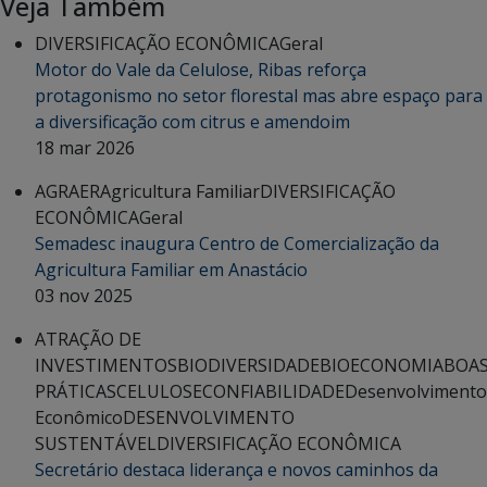
Veja Também
DIVERSIFICAÇÃO ECONÔMICA
Geral
Motor do Vale da Celulose, Ribas reforça
protagonismo no setor florestal mas abre espaço para
a diversificação com citrus e amendoim
18 mar 2026
AGRAER
Agricultura Familiar
DIVERSIFICAÇÃO
ECONÔMICA
Geral
Semadesc inaugura Centro de Comercialização da
Agricultura Familiar em Anastácio
03 nov 2025
ATRAÇÃO DE
INVESTIMENTOS
BIODIVERSIDADE
BIOECONOMIA
BOA
PRÁTICAS
CELULOSE
CONFIABILIDADE
Desenvolvimento
Econômico
DESENVOLVIMENTO
SUSTENTÁVEL
DIVERSIFICAÇÃO ECONÔMICA
Secretário destaca liderança e novos caminhos da