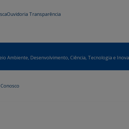
usca
Ouvidoria
Transparência
eio Ambiente, Desenvolvimento, Ciência, Tecnologia e Inov
e Conosco