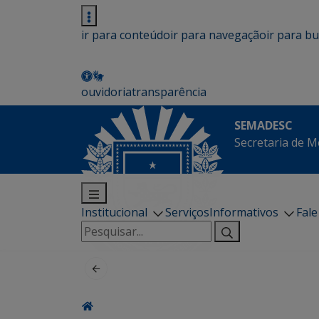
ir para conteúdo
ir para navegação
ir para b
ouvidoria
transparência
SEMADESC
Secretaria de M
Institucional
Serviços
Informativos
Fal
Pesquisar
por: