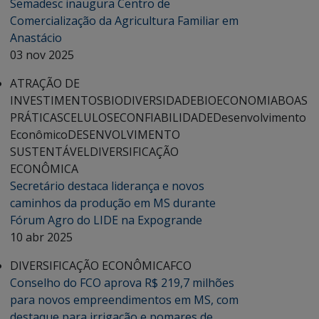
Semadesc inaugura Centro de
Comercialização da Agricultura Familiar em
Anastácio
03 nov 2025
ATRAÇÃO DE
INVESTIMENTOS
BIODIVERSIDADE
BIOECONOMIA
BOAS
PRÁTICAS
CELULOSE
CONFIABILIDADE
Desenvolvimento
Econômico
DESENVOLVIMENTO
SUSTENTÁVEL
DIVERSIFICAÇÃO
ECONÔMICA
Secretário destaca liderança e novos
caminhos da produção em MS durante
Fórum Agro do LIDE na Expogrande
10 abr 2025
DIVERSIFICAÇÃO ECONÔMICA
FCO
Conselho do FCO aprova R$ 219,7 milhões
para novos empreendimentos em MS, com
destaque para irrigação e pomares de