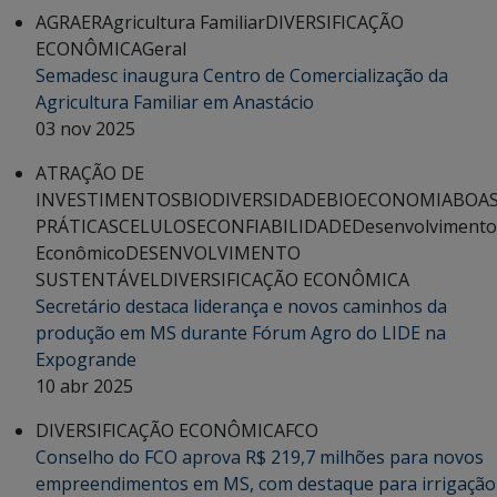
AGRAER
Agricultura Familiar
DIVERSIFICAÇÃO
ECONÔMICA
Geral
Semadesc inaugura Centro de Comercialização da
Agricultura Familiar em Anastácio
03 nov 2025
ATRAÇÃO DE
INVESTIMENTOS
BIODIVERSIDADE
BIOECONOMIA
BOA
PRÁTICAS
CELULOSE
CONFIABILIDADE
Desenvolvimento
Econômico
DESENVOLVIMENTO
SUSTENTÁVEL
DIVERSIFICAÇÃO ECONÔMICA
Secretário destaca liderança e novos caminhos da
produção em MS durante Fórum Agro do LIDE na
Expogrande
10 abr 2025
DIVERSIFICAÇÃO ECONÔMICA
FCO
Conselho do FCO aprova R$ 219,7 milhões para novos
empreendimentos em MS, com destaque para irrigação