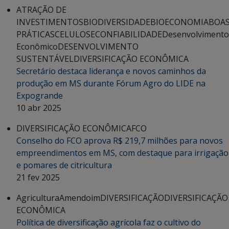
ATRAÇÃO DE
INVESTIMENTOS
BIODIVERSIDADE
BIOECONOMIA
BOA
PRÁTICAS
CELULOSE
CONFIABILIDADE
Desenvolvimento
Econômico
DESENVOLVIMENTO
SUSTENTÁVEL
DIVERSIFICAÇÃO ECONÔMICA
Secretário destaca liderança e novos caminhos da
produção em MS durante Fórum Agro do LIDE na
Expogrande
10 abr 2025
DIVERSIFICAÇÃO ECONÔMICA
FCO
Conselho do FCO aprova R$ 219,7 milhões para novos
empreendimentos em MS, com destaque para irrigação
e pomares de citricultura
21 fev 2025
Agricultura
Amendoim
DIVERSIFICAÇÃO
DIVERSIFICAÇÃO
ECONÔMICA
Política de diversificação agrícola faz o cultivo do