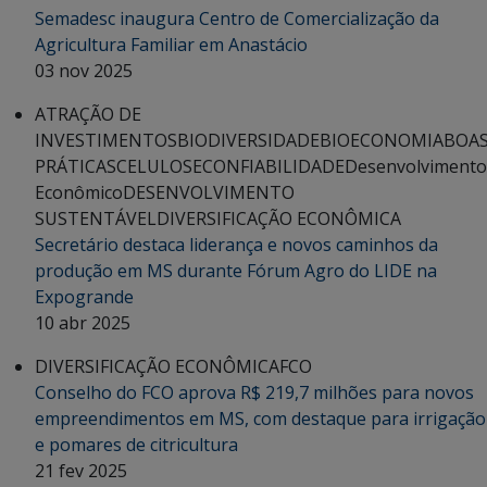
Semadesc inaugura Centro de Comercialização da
Agricultura Familiar em Anastácio
03 nov 2025
ATRAÇÃO DE
INVESTIMENTOS
BIODIVERSIDADE
BIOECONOMIA
BOA
PRÁTICAS
CELULOSE
CONFIABILIDADE
Desenvolvimento
Econômico
DESENVOLVIMENTO
SUSTENTÁVEL
DIVERSIFICAÇÃO ECONÔMICA
Secretário destaca liderança e novos caminhos da
produção em MS durante Fórum Agro do LIDE na
Expogrande
10 abr 2025
DIVERSIFICAÇÃO ECONÔMICA
FCO
Conselho do FCO aprova R$ 219,7 milhões para novos
empreendimentos em MS, com destaque para irrigação
e pomares de citricultura
21 fev 2025