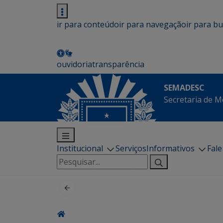
ir para conteúdo
ir para navegação
ir para b
ouvidoria
transparência
SEMADESC
Secretaria de M
Institucional
Serviços
Informativos
Fal
Pesquisar
por: