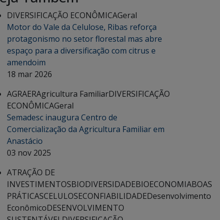
DIVERSIFICAÇÃO ECONÔMICA
Geral
Motor do Vale da Celulose, Ribas reforça
protagonismo no setor florestal mas abre
espaço para a diversificação com citrus e
amendoim
18 mar 2026
AGRAER
Agricultura Familiar
DIVERSIFICAÇÃO
ECONÔMICA
Geral
Semadesc inaugura Centro de
Comercialização da Agricultura Familiar em
Anastácio
03 nov 2025
ATRAÇÃO DE
INVESTIMENTOS
BIODIVERSIDADE
BIOECONOMIA
BOAS
PRÁTICAS
CELULOSE
CONFIABILIDADE
Desenvolvimento
Econômico
DESENVOLVIMENTO
SUSTENTÁVEL
DIVERSIFICAÇÃO