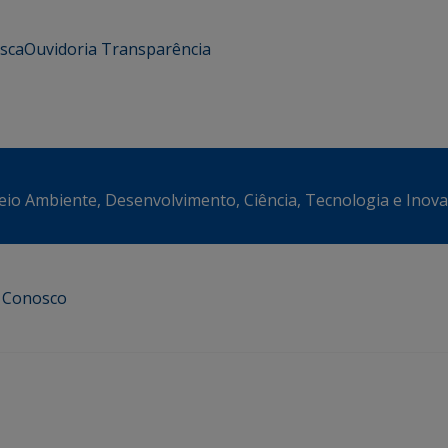
usca
Ouvidoria
Transparência
eio Ambiente, Desenvolvimento, Ciência, Tecnologia e Inov
e Conosco