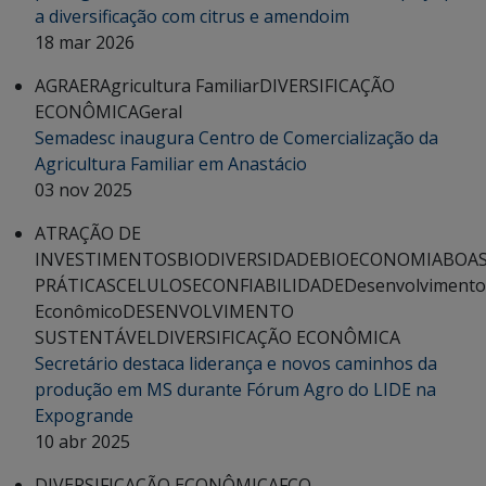
a diversificação com citrus e amendoim
18 mar 2026
AGRAER
Agricultura Familiar
DIVERSIFICAÇÃO
ECONÔMICA
Geral
Semadesc inaugura Centro de Comercialização da
Agricultura Familiar em Anastácio
03 nov 2025
ATRAÇÃO DE
INVESTIMENTOS
BIODIVERSIDADE
BIOECONOMIA
BOA
PRÁTICAS
CELULOSE
CONFIABILIDADE
Desenvolvimento
Econômico
DESENVOLVIMENTO
SUSTENTÁVEL
DIVERSIFICAÇÃO ECONÔMICA
Secretário destaca liderança e novos caminhos da
produção em MS durante Fórum Agro do LIDE na
Expogrande
10 abr 2025
DIVERSIFICAÇÃO ECONÔMICA
FCO