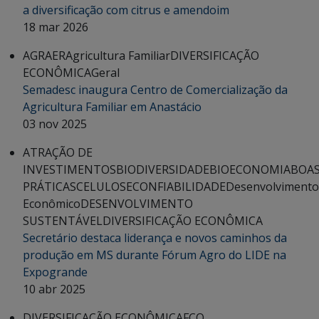
a diversificação com citrus e amendoim
18 mar 2026
AGRAER
Agricultura Familiar
DIVERSIFICAÇÃO
ECONÔMICA
Geral
Semadesc inaugura Centro de Comercialização da
Agricultura Familiar em Anastácio
03 nov 2025
ATRAÇÃO DE
INVESTIMENTOS
BIODIVERSIDADE
BIOECONOMIA
BOA
PRÁTICAS
CELULOSE
CONFIABILIDADE
Desenvolvimento
Econômico
DESENVOLVIMENTO
SUSTENTÁVEL
DIVERSIFICAÇÃO ECONÔMICA
Secretário destaca liderança e novos caminhos da
produção em MS durante Fórum Agro do LIDE na
Expogrande
10 abr 2025
DIVERSIFICAÇÃO ECONÔMICA
FCO