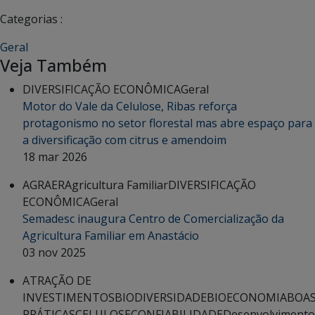
Categorias :
Geral
Veja Também
DIVERSIFICAÇÃO ECONÔMICA
Geral
Motor do Vale da Celulose, Ribas reforça
protagonismo no setor florestal mas abre espaço para
a diversificação com citrus e amendoim
18 mar 2026
AGRAER
Agricultura Familiar
DIVERSIFICAÇÃO
ECONÔMICA
Geral
Semadesc inaugura Centro de Comercialização da
Agricultura Familiar em Anastácio
03 nov 2025
ATRAÇÃO DE
INVESTIMENTOS
BIODIVERSIDADE
BIOECONOMIA
BOA
PRÁTICAS
CELULOSE
CONFIABILIDADE
Desenvolvimento