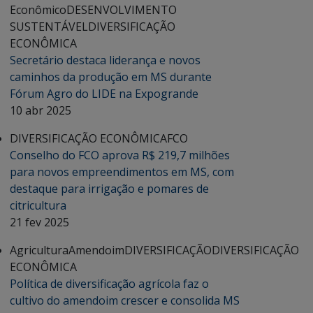
Econômico
DESENVOLVIMENTO
SUSTENTÁVEL
DIVERSIFICAÇÃO
ECONÔMICA
Secretário destaca liderança e novos
caminhos da produção em MS durante
Fórum Agro do LIDE na Expogrande
10 abr 2025
DIVERSIFICAÇÃO ECONÔMICA
FCO
Conselho do FCO aprova R$ 219,7 milhões
para novos empreendimentos em MS, com
destaque para irrigação e pomares de
citricultura
21 fev 2025
Agricultura
Amendoim
DIVERSIFICAÇÃO
DIVERSIFICAÇÃO
ECONÔMICA
Política de diversificação agrícola faz o
cultivo do amendoim crescer e consolida MS