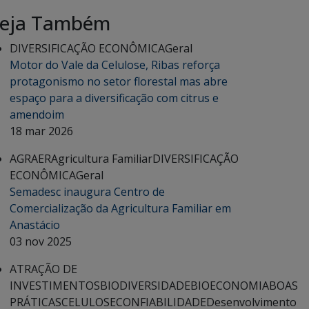
eja Também
DIVERSIFICAÇÃO ECONÔMICA
Geral
Motor do Vale da Celulose, Ribas reforça
protagonismo no setor florestal mas abre
espaço para a diversificação com citrus e
amendoim
18 mar 2026
AGRAER
Agricultura Familiar
DIVERSIFICAÇÃO
ECONÔMICA
Geral
Semadesc inaugura Centro de
Comercialização da Agricultura Familiar em
Anastácio
03 nov 2025
ATRAÇÃO DE
INVESTIMENTOS
BIODIVERSIDADE
BIOECONOMIA
BOAS
PRÁTICAS
CELULOSE
CONFIABILIDADE
Desenvolvimento