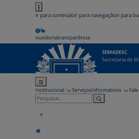
ir para conteúdo
ir para navegação
ir para b
ouvidoria
transparência
SEMADESC
Secretaria de M
Institucional
Serviços
Informativos
Fal
Pesquisar
por: