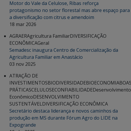
Motor do Vale da Celulose, Ribas reforça
protagonismo no setor florestal mas abre espaço para
a diversificação com citrus e amendoim
18 mar 2026
AGRAER
Agricultura Familiar
DIVERSIFICAÇÃO
ECONÔMICA
Geral
Semadesc inaugura Centro de Comercialização da
Agricultura Familiar em Anastácio
03 nov 2025
ATRAÇÃO DE
INVESTIMENTOS
BIODIVERSIDADE
BIOECONOMIA
BOA
PRÁTICAS
CELULOSE
CONFIABILIDADE
Desenvolvimento
Econômico
DESENVOLVIMENTO
SUSTENTÁVEL
DIVERSIFICAÇÃO ECONÔMICA
Secretário destaca liderança e novos caminhos da
produção em MS durante Fórum Agro do LIDE na
Expogrande