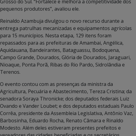
Grosso do Sul. “Fortalece e melhora a competitividade dos
pequenos produtores”, avaliou ele.
Reinaldo Azambuja divulgou o novo recurso durante a
entrega patrulhas mecanizadas e equipamentos agrícolas
para 15 municípios. Nesta etapa, 129 itens foram
repassados para as prefeituras de Amambai, Angélica,
Aquidauana, Bandeirantes, Bataguassu, Bodoquena,
Campo Grande, Dourados, Glória de Dourados, Jaraguari,
Nioaque, Ponta Porã, Ribas do Rio Pardo, Sidrolândia e
Terenos.
O evento contou com as presenças da ministra da
Agricultura, Pecuária e Abastecimento, Tereza Cristina; da
senadora Soraya Thronicke; dos deputados federais Luiz
Ovando e Vander Loubet; e dos deputados estaduais Paulo
Corrêa, presidente da Assembleia Legislativa, Antônio Vaz,
Barbosinha, Eduardo Rocha, Renato Câmara e Rinaldo
Modesto. Além deles estiveram presentes prefeitos e
vereadores das cidades beneficiadas e os secretários