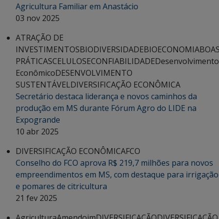
Agricultura Familiar em Anastácio
03 nov 2025
ATRAÇÃO DE
INVESTIMENTOS
BIODIVERSIDADE
BIOECONOMIA
BOA
PRÁTICAS
CELULOSE
CONFIABILIDADE
Desenvolvimento
Econômico
DESENVOLVIMENTO
SUSTENTÁVEL
DIVERSIFICAÇÃO ECONÔMICA
Secretário destaca liderança e novos caminhos da
produção em MS durante Fórum Agro do LIDE na
Expogrande
10 abr 2025
DIVERSIFICAÇÃO ECONÔMICA
FCO
Conselho do FCO aprova R$ 219,7 milhões para novos
empreendimentos em MS, com destaque para irrigação
e pomares de citricultura
21 fev 2025
Agricultura
Amendoim
DIVERSIFICAÇÃO
DIVERSIFICAÇÃO