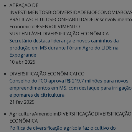
ATRAÇÃO DE
INVESTIMENTOS
BIODIVERSIDADE
BIOECONOMIA
BOA
PRÁTICAS
CELULOSE
CONFIABILIDADE
Desenvolvimento
Econômico
DESENVOLVIMENTO
SUSTENTÁVEL
DIVERSIFICAÇÃO ECONÔMICA
Secretário destaca liderança e novos caminhos da
produção em MS durante Fórum Agro do LIDE na
Expogrande
10 abr 2025
DIVERSIFICAÇÃO ECONÔMICA
FCO
Conselho do FCO aprova R$ 219,7 milhões para novos
empreendimentos em MS, com destaque para irrigação
e pomares de citricultura
21 fev 2025
Agricultura
Amendoim
DIVERSIFICAÇÃO
DIVERSIFICAÇÃO
ECONÔMICA
Política de diversificação agrícola faz o cultivo do