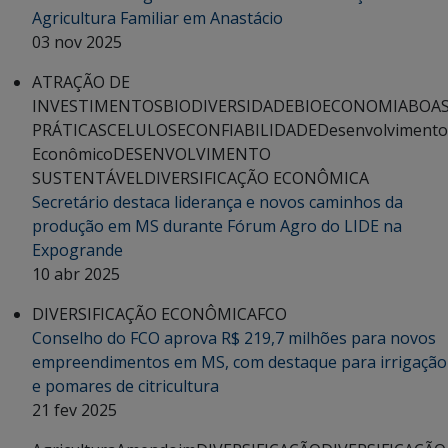
Agricultura Familiar em Anastácio
03 nov 2025
ATRAÇÃO DE
INVESTIMENTOS
BIODIVERSIDADE
BIOECONOMIA
BOA
PRÁTICAS
CELULOSE
CONFIABILIDADE
Desenvolvimento
Econômico
DESENVOLVIMENTO
SUSTENTÁVEL
DIVERSIFICAÇÃO ECONÔMICA
Secretário destaca liderança e novos caminhos da
produção em MS durante Fórum Agro do LIDE na
Expogrande
10 abr 2025
DIVERSIFICAÇÃO ECONÔMICA
FCO
Conselho do FCO aprova R$ 219,7 milhões para novos
empreendimentos em MS, com destaque para irrigação
e pomares de citricultura
21 fev 2025