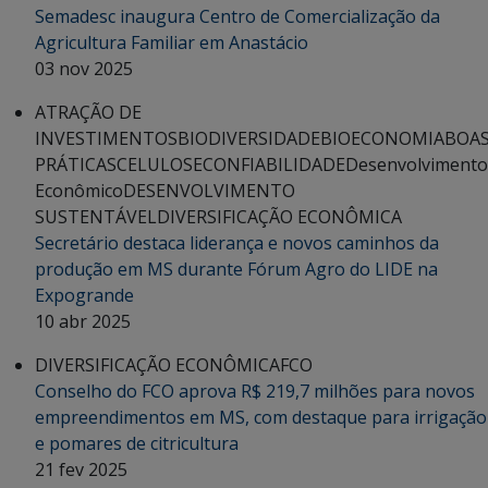
Semadesc inaugura Centro de Comercialização da
Agricultura Familiar em Anastácio
03 nov 2025
ATRAÇÃO DE
INVESTIMENTOS
BIODIVERSIDADE
BIOECONOMIA
BOA
PRÁTICAS
CELULOSE
CONFIABILIDADE
Desenvolvimento
Econômico
DESENVOLVIMENTO
SUSTENTÁVEL
DIVERSIFICAÇÃO ECONÔMICA
Secretário destaca liderança e novos caminhos da
produção em MS durante Fórum Agro do LIDE na
Expogrande
10 abr 2025
DIVERSIFICAÇÃO ECONÔMICA
FCO
Conselho do FCO aprova R$ 219,7 milhões para novos
empreendimentos em MS, com destaque para irrigação
e pomares de citricultura
21 fev 2025