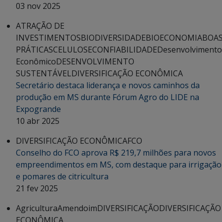
03 nov 2025
ATRAÇÃO DE
INVESTIMENTOS
BIODIVERSIDADE
BIOECONOMIA
BOA
PRÁTICAS
CELULOSE
CONFIABILIDADE
Desenvolvimento
Econômico
DESENVOLVIMENTO
SUSTENTÁVEL
DIVERSIFICAÇÃO ECONÔMICA
Secretário destaca liderança e novos caminhos da
produção em MS durante Fórum Agro do LIDE na
Expogrande
10 abr 2025
DIVERSIFICAÇÃO ECONÔMICA
FCO
Conselho do FCO aprova R$ 219,7 milhões para novos
empreendimentos em MS, com destaque para irrigação
e pomares de citricultura
21 fev 2025
Agricultura
Amendoim
DIVERSIFICAÇÃO
DIVERSIFICAÇÃO
ECONÔMICA