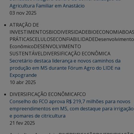
Agricultura Familiar em Anastácio
03 nov 2025
ATRAÇÃO DE
INVESTIMENTOS
BIODIVERSIDADE
BIOECONOMIA
BOA
PRÁTICAS
CELULOSE
CONFIABILIDADE
Desenvolvimento
Econômico
DESENVOLVIMENTO
SUSTENTÁVEL
DIVERSIFICAÇÃO ECONÔMICA
Secretário destaca liderança e novos caminhos da
produção em MS durante Fórum Agro do LIDE na
Expogrande
10 abr 2025
DIVERSIFICAÇÃO ECONÔMICA
FCO
Conselho do FCO aprova R$ 219,7 milhões para novos
empreendimentos em MS, com destaque para irrigação
e pomares de citricultura
21 fev 2025