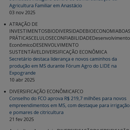
Agricultura Familiar em Anastácio
03 nov 2025
ATRAÇÃO DE
INVESTIMENTOS
BIODIVERSIDADE
BIOECONOMIA
BOA
PRÁTICAS
CELULOSE
CONFIABILIDADE
Desenvolvimento
Econômico
DESENVOLVIMENTO
SUSTENTÁVEL
DIVERSIFICAÇÃO ECONÔMICA
Secretário destaca liderança e novos caminhos da
produção em MS durante Fórum Agro do LIDE na
Expogrande
10 abr 2025
DIVERSIFICAÇÃO ECONÔMICA
FCO
Conselho do FCO aprova R$ 219,7 milhões para novos
empreendimentos em MS, com destaque para irrigação
e pomares de citricultura
21 fev 2025