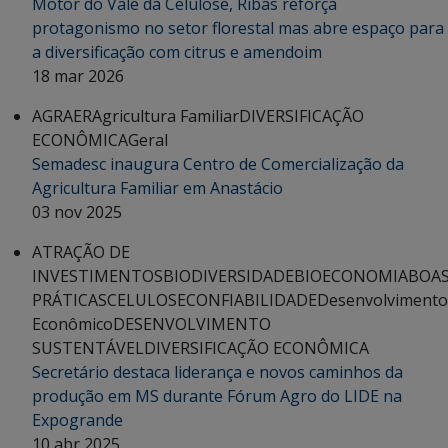
Motor do Vale da Celulose, Ribas reforça
protagonismo no setor florestal mas abre espaço para
a diversificação com citrus e amendoim
18 mar 2026
AGRAER
Agricultura Familiar
DIVERSIFICAÇÃO
ECONÔMICA
Geral
Semadesc inaugura Centro de Comercialização da
Agricultura Familiar em Anastácio
03 nov 2025
ATRAÇÃO DE
INVESTIMENTOS
BIODIVERSIDADE
BIOECONOMIA
BOA
PRÁTICAS
CELULOSE
CONFIABILIDADE
Desenvolvimento
Econômico
DESENVOLVIMENTO
SUSTENTÁVEL
DIVERSIFICAÇÃO ECONÔMICA
Secretário destaca liderança e novos caminhos da
produção em MS durante Fórum Agro do LIDE na
Expogrande
10 abr 2025