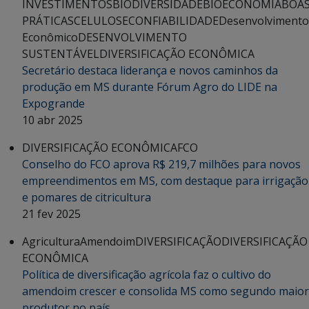
INVESTIMENTOS
BIODIVERSIDADE
BIOECONOMIA
BOA
PRÁTICAS
CELULOSE
CONFIABILIDADE
Desenvolvimento
Econômico
DESENVOLVIMENTO
SUSTENTÁVEL
DIVERSIFICAÇÃO ECONÔMICA
Secretário destaca liderança e novos caminhos da
produção em MS durante Fórum Agro do LIDE na
Expogrande
10 abr 2025
DIVERSIFICAÇÃO ECONÔMICA
FCO
Conselho do FCO aprova R$ 219,7 milhões para novos
empreendimentos em MS, com destaque para irrigação
e pomares de citricultura
21 fev 2025
Agricultura
Amendoim
DIVERSIFICAÇÃO
DIVERSIFICAÇÃO
ECONÔMICA
Política de diversificação agrícola faz o cultivo do
amendoim crescer e consolida MS como segundo maior
produtor no país