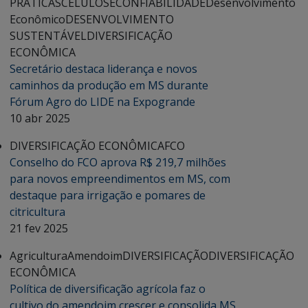
PRÁTICAS
CELULOSE
CONFIABILIDADE
Desenvolvimento
Econômico
DESENVOLVIMENTO
SUSTENTÁVEL
DIVERSIFICAÇÃO
ECONÔMICA
Secretário destaca liderança e novos
caminhos da produção em MS durante
Fórum Agro do LIDE na Expogrande
10 abr 2025
DIVERSIFICAÇÃO ECONÔMICA
FCO
Conselho do FCO aprova R$ 219,7 milhões
para novos empreendimentos em MS, com
destaque para irrigação e pomares de
citricultura
21 fev 2025
Agricultura
Amendoim
DIVERSIFICAÇÃO
DIVERSIFICAÇÃO
ECONÔMICA
Política de diversificação agrícola faz o
cultivo do amendoim crescer e consolida MS