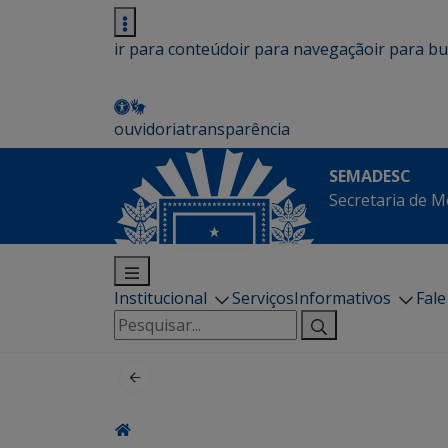
ir para conteúdo
ir para navegação
ir para b
ouvidoria
transparência
SEMADESC
Secretaria de M
Institucional
Serviços
Informativos
Fal
Pesquisar
por: