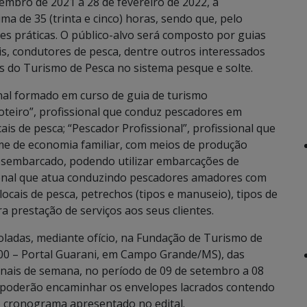
embro de 2021 a 28 de fevereiro de 2022, a
ma de 35 (trinta e cinco) horas, sendo que, pelo
es práticas. O público-alvo será composto por guias
ais, condutores de pesca, dentre outros interessados
s do Turismo de Pesca no sistema pesque e solte.
nal formado em curso de guia de turismo
oteiro”, profissional que conduz pescadores em
is de pesca; “Pescador Profissional”, profissional que
e de economia familiar, com meios de produção
desembarcado, podendo utilizar embarcações de
ional que atua conduzindo pescadores amadores com
cais de pesca, petrechos (tipos e manuseio), tipos de
ra prestação de serviços aos seus clientes.
ladas, mediante ofício, na Fundação de Turismo de
00 – Portal Guarani, em Campo Grande/MS), das
finais de semana, no período de 09 de setembro a 08
 poderão encaminhar os envelopes lacrados contendo
o cronograma apresentado no edital.