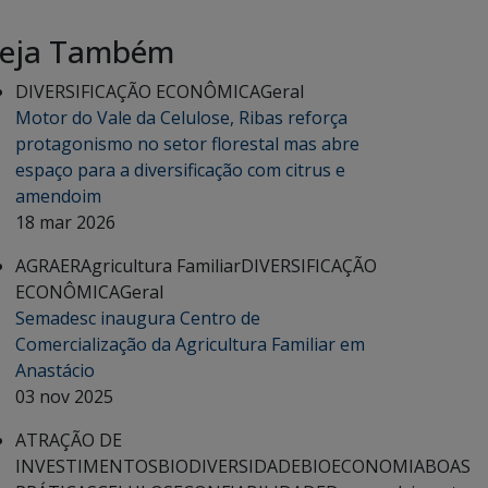
eja Também
DIVERSIFICAÇÃO ECONÔMICA
Geral
Motor do Vale da Celulose, Ribas reforça
protagonismo no setor florestal mas abre
espaço para a diversificação com citrus e
amendoim
18 mar 2026
AGRAER
Agricultura Familiar
DIVERSIFICAÇÃO
ECONÔMICA
Geral
Semadesc inaugura Centro de
Comercialização da Agricultura Familiar em
Anastácio
03 nov 2025
ATRAÇÃO DE
INVESTIMENTOS
BIODIVERSIDADE
BIOECONOMIA
BOAS