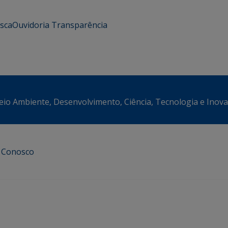
usca
Ouvidoria
Transparência
eio Ambiente, Desenvolvimento, Ciência, Tecnologia e Inov
e Conosco