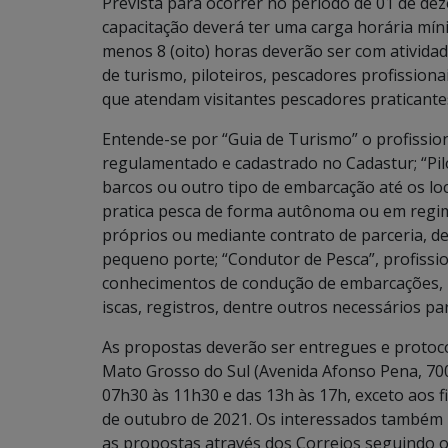
Prevista para ocorrer no período de 01 de dez
capacitação deverá ter uma carga horária míni
menos 8 (oito) horas deverão ser com atividad
de turismo, piloteiros, pescadores profission
que atendam visitantes pescadores praticante
Entende-se por “Guia de Turismo” o profissio
regulamentado e cadastrado no Cadastur; “Pil
barcos ou outro tipo de embarcação até os loca
pratica pesca de forma autônoma ou em regim
próprios ou mediante contrato de parceria, 
pequeno porte; “Condutor de Pesca”, profiss
conhecimentos de condução de embarcações, lo
iscas, registros, dentre outros necessários pa
As propostas deverão ser entregues e protoco
Mato Grosso do Sul (Avenida Afonso Pena, 70
07h30 às 11h30 e das 13h às 17h, exceto aos 
de outubro de 2021. Os interessados também
as propostas através dos Correios seguindo 