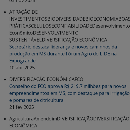
03 nov 2025
ATRAÇÃO DE
INVESTIMENTOS
BIODIVERSIDADE
BIOECONOMIA
BOA
PRÁTICAS
CELULOSE
CONFIABILIDADE
Desenvolvimento
Econômico
DESENVOLVIMENTO
SUSTENTÁVEL
DIVERSIFICAÇÃO ECONÔMICA
Secretário destaca liderança e novos caminhos da
produção em MS durante Fórum Agro do LIDE na
Expogrande
10 abr 2025
DIVERSIFICAÇÃO ECONÔMICA
FCO
Conselho do FCO aprova R$ 219,7 milhões para novos
empreendimentos em MS, com destaque para irrigação
e pomares de citricultura
21 fev 2025
Agricultura
Amendoim
DIVERSIFICAÇÃO
DIVERSIFICAÇÃO
ECONÔMICA