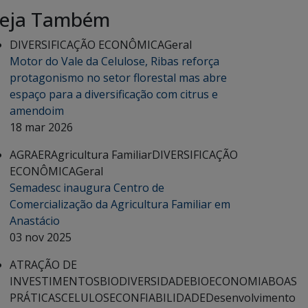
eja Também
DIVERSIFICAÇÃO ECONÔMICA
Geral
Motor do Vale da Celulose, Ribas reforça
protagonismo no setor florestal mas abre
espaço para a diversificação com citrus e
amendoim
18 mar 2026
AGRAER
Agricultura Familiar
DIVERSIFICAÇÃO
ECONÔMICA
Geral
Semadesc inaugura Centro de
Comercialização da Agricultura Familiar em
Anastácio
03 nov 2025
ATRAÇÃO DE
INVESTIMENTOS
BIODIVERSIDADE
BIOECONOMIA
BOAS
PRÁTICAS
CELULOSE
CONFIABILIDADE
Desenvolvimento