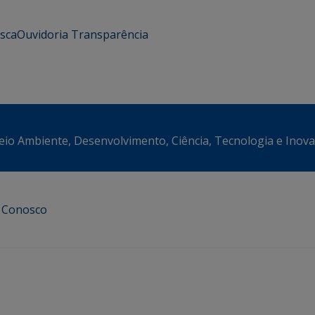
usca
Ouvidoria
Transparência
eio Ambiente, Desenvolvimento, Ciência, Tecnologia e Inov
e Conosco