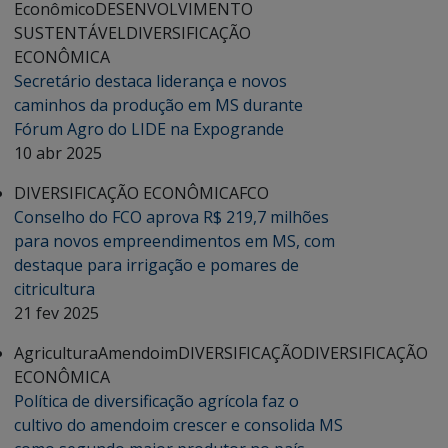
Econômico
DESENVOLVIMENTO
SUSTENTÁVEL
DIVERSIFICAÇÃO
ECONÔMICA
Secretário destaca liderança e novos
caminhos da produção em MS durante
Fórum Agro do LIDE na Expogrande
10 abr 2025
DIVERSIFICAÇÃO ECONÔMICA
FCO
Conselho do FCO aprova R$ 219,7 milhões
para novos empreendimentos em MS, com
destaque para irrigação e pomares de
citricultura
21 fev 2025
Agricultura
Amendoim
DIVERSIFICAÇÃO
DIVERSIFICAÇÃO
ECONÔMICA
Política de diversificação agrícola faz o
cultivo do amendoim crescer e consolida MS