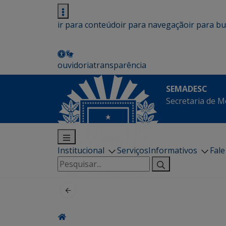
ir para conteúdo
ir para navegação
ir para b
ouvidoria
transparência
SEMADESC
Secretaria de M
Institucional
Serviços
Informativos
Fal
Pesquisar
por: