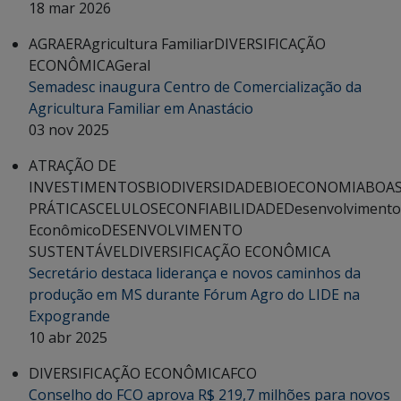
18 mar 2026
AGRAER
Agricultura Familiar
DIVERSIFICAÇÃO
ECONÔMICA
Geral
Semadesc inaugura Centro de Comercialização da
Agricultura Familiar em Anastácio
03 nov 2025
ATRAÇÃO DE
INVESTIMENTOS
BIODIVERSIDADE
BIOECONOMIA
BOA
PRÁTICAS
CELULOSE
CONFIABILIDADE
Desenvolvimento
Econômico
DESENVOLVIMENTO
SUSTENTÁVEL
DIVERSIFICAÇÃO ECONÔMICA
Secretário destaca liderança e novos caminhos da
produção em MS durante Fórum Agro do LIDE na
Expogrande
10 abr 2025
DIVERSIFICAÇÃO ECONÔMICA
FCO
Conselho do FCO aprova R$ 219,7 milhões para novos