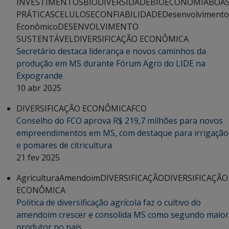
INVESTIMENTOS
BIODIVERSIDADE
BIOECONOMIA
BOA
PRÁTICAS
CELULOSE
CONFIABILIDADE
Desenvolvimento
Econômico
DESENVOLVIMENTO
SUSTENTÁVEL
DIVERSIFICAÇÃO ECONÔMICA
Secretário destaca liderança e novos caminhos da
produção em MS durante Fórum Agro do LIDE na
Expogrande
10 abr 2025
DIVERSIFICAÇÃO ECONÔMICA
FCO
Conselho do FCO aprova R$ 219,7 milhões para novos
empreendimentos em MS, com destaque para irrigação
e pomares de citricultura
21 fev 2025
Agricultura
Amendoim
DIVERSIFICAÇÃO
DIVERSIFICAÇÃO
ECONÔMICA
Política de diversificação agrícola faz o cultivo do
amendoim crescer e consolida MS como segundo maior
produtor no país