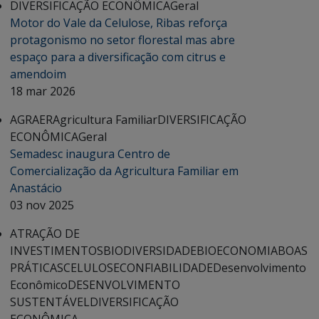
DIVERSIFICAÇÃO ECONÔMICA
Geral
Motor do Vale da Celulose, Ribas reforça
protagonismo no setor florestal mas abre
espaço para a diversificação com citrus e
amendoim
18 mar 2026
AGRAER
Agricultura Familiar
DIVERSIFICAÇÃO
ECONÔMICA
Geral
Semadesc inaugura Centro de
Comercialização da Agricultura Familiar em
Anastácio
03 nov 2025
ATRAÇÃO DE
INVESTIMENTOS
BIODIVERSIDADE
BIOECONOMIA
BOAS
PRÁTICAS
CELULOSE
CONFIABILIDADE
Desenvolvimento
Econômico
DESENVOLVIMENTO
SUSTENTÁVEL
DIVERSIFICAÇÃO