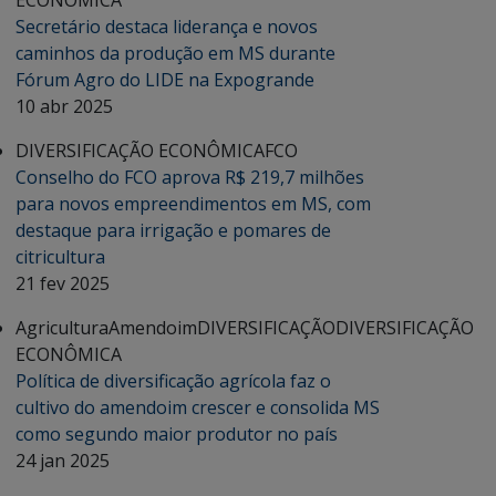
ECONÔMICA
Secretário destaca liderança e novos
caminhos da produção em MS durante
Fórum Agro do LIDE na Expogrande
10 abr 2025
DIVERSIFICAÇÃO ECONÔMICA
FCO
Conselho do FCO aprova R$ 219,7 milhões
para novos empreendimentos em MS, com
destaque para irrigação e pomares de
citricultura
21 fev 2025
Agricultura
Amendoim
DIVERSIFICAÇÃO
DIVERSIFICAÇÃO
ECONÔMICA
Política de diversificação agrícola faz o
cultivo do amendoim crescer e consolida MS
como segundo maior produtor no país
24 jan 2025