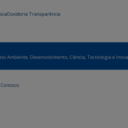
usca
Ouvidoria
Transparência
eio Ambiente, Desenvolvimento, Ciência, Tecnologia e Inov
e Conosco