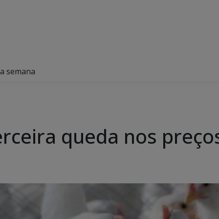
 na semana
erceira queda nos preç