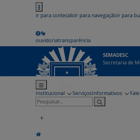
ir para conteúdo
ir para navegação
ir para b
ouvidoria
transparência
SEMADESC
Secretaria de M
Institucional
Serviços
Informativos
Fal
Pesquisar
por: