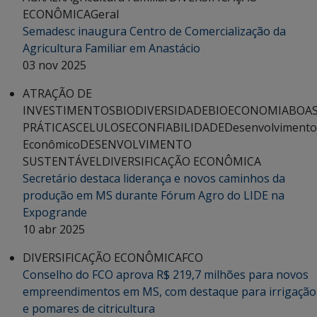
ECONÔMICA
Geral
Semadesc inaugura Centro de Comercialização da
Agricultura Familiar em Anastácio
03 nov 2025
ATRAÇÃO DE
INVESTIMENTOS
BIODIVERSIDADE
BIOECONOMIA
BOA
PRÁTICAS
CELULOSE
CONFIABILIDADE
Desenvolvimento
Econômico
DESENVOLVIMENTO
SUSTENTÁVEL
DIVERSIFICAÇÃO ECONÔMICA
Secretário destaca liderança e novos caminhos da
produção em MS durante Fórum Agro do LIDE na
Expogrande
10 abr 2025
DIVERSIFICAÇÃO ECONÔMICA
FCO
Conselho do FCO aprova R$ 219,7 milhões para novos
empreendimentos em MS, com destaque para irrigação
e pomares de citricultura