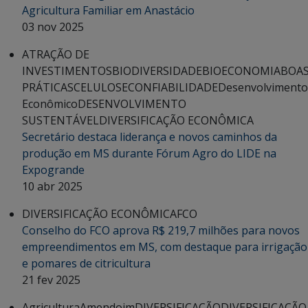
Agricultura Familiar em Anastácio
03 nov 2025
ATRAÇÃO DE
INVESTIMENTOS
BIODIVERSIDADE
BIOECONOMIA
BOA
PRÁTICAS
CELULOSE
CONFIABILIDADE
Desenvolvimento
Econômico
DESENVOLVIMENTO
SUSTENTÁVEL
DIVERSIFICAÇÃO ECONÔMICA
Secretário destaca liderança e novos caminhos da
produção em MS durante Fórum Agro do LIDE na
Expogrande
10 abr 2025
DIVERSIFICAÇÃO ECONÔMICA
FCO
Conselho do FCO aprova R$ 219,7 milhões para novos
empreendimentos em MS, com destaque para irrigação
e pomares de citricultura
21 fev 2025
Agricultura
Amendoim
DIVERSIFICAÇÃO
DIVERSIFICAÇÃO