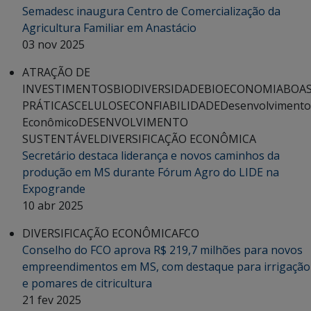
Semadesc inaugura Centro de Comercialização da
Agricultura Familiar em Anastácio
03 nov 2025
ATRAÇÃO DE
INVESTIMENTOS
BIODIVERSIDADE
BIOECONOMIA
BOA
PRÁTICAS
CELULOSE
CONFIABILIDADE
Desenvolvimento
Econômico
DESENVOLVIMENTO
SUSTENTÁVEL
DIVERSIFICAÇÃO ECONÔMICA
Secretário destaca liderança e novos caminhos da
produção em MS durante Fórum Agro do LIDE na
Expogrande
10 abr 2025
DIVERSIFICAÇÃO ECONÔMICA
FCO
Conselho do FCO aprova R$ 219,7 milhões para novos
empreendimentos em MS, com destaque para irrigação
e pomares de citricultura
21 fev 2025