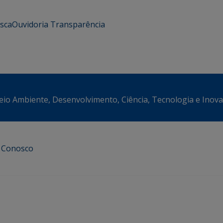
usca
Ouvidoria
Transparência
eio Ambiente, Desenvolvimento, Ciência, Tecnologia e Inov
e Conosco