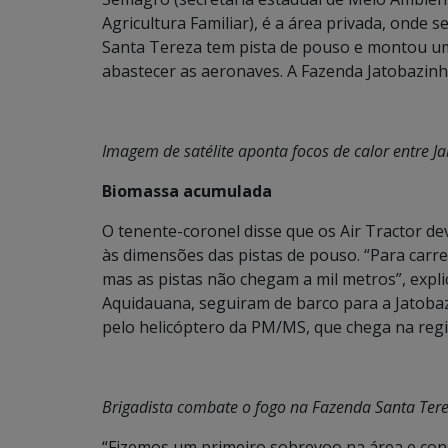
Agricultura Familiar), é a área privada, onde
Santa Tereza tem pista de pouso e montou um 
abastecer as aeronaves. A Fazenda Jatobazin
Imagem de satélite aponta focos de calor entre J
Biomassa acumulada
O tenente-coronel disse que os Air Tractor d
às dimensões das pistas de pouso. “Para carre
mas as pistas não chegam a mil metros”, expl
Aquidauana, seguiram de barco para a Jatobaz
pelo helicóptero da PM/MS, que chega na regi
Brigadista combate o fogo na Fazenda Santa Tere
“Fizemos um primeiro sobrevoo na área e con