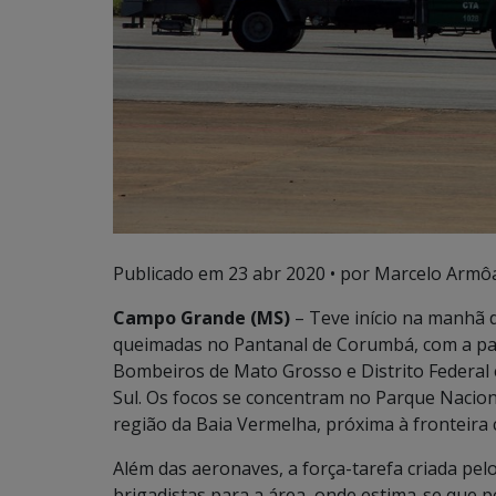
Publicado em
23 abr 2020
• por Marcelo Armôa
Campo Grande (MS)
– Teve início na manhã 
queimadas no Pantanal de Corumbá, com a part
Bombeiros de Mato Grosso e Distrito Federal e
Sul. Os focos se concentram no Parque Nacion
região da Baia Vermelha, próxima à fronteira 
Além das aeronaves, a força-tarefa criada pe
brigadistas para a área, onde estima-se que 