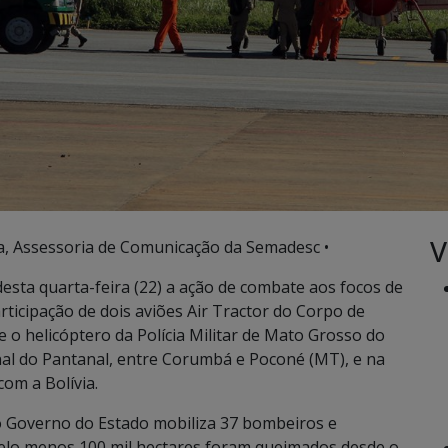
V
, Assessoria de Comunicação da Semadesc •
desta quarta-feira (22) a ação de combate aos focos de
icipação de dois aviões Air Tractor do Corpo de
 o helicóptero da Polícia Militar de Mato Grosso do
al do Pantanal, entre Corumbá e Poconé (MT), e na
com a Bolívia.
lo Governo do Estado mobiliza 37 bombeiros e
pelo menos 100 mil hectares foram queimados desde o