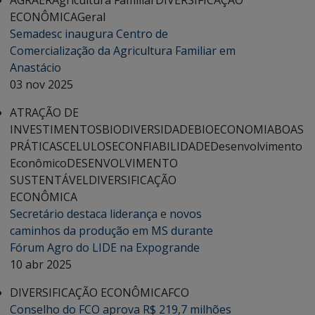
ECONÔMICA
Geral
Semadesc inaugura Centro de
Comercialização da Agricultura Familiar em
Anastácio
03 nov 2025
ATRAÇÃO DE
INVESTIMENTOS
BIODIVERSIDADE
BIOECONOMIA
BOAS
PRÁTICAS
CELULOSE
CONFIABILIDADE
Desenvolvimento
Econômico
DESENVOLVIMENTO
SUSTENTÁVEL
DIVERSIFICAÇÃO
ECONÔMICA
Secretário destaca liderança e novos
caminhos da produção em MS durante
Fórum Agro do LIDE na Expogrande
10 abr 2025
DIVERSIFICAÇÃO ECONÔMICA
FCO
Conselho do FCO aprova R$ 219,7 milhões