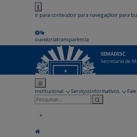
ir para conteúdo
ir para navegação
ir para b
ouvidoria
transparência
SEMADESC
Secretaria de M
Institucional
Serviços
Informativos
Fal
Pesquisar
por: