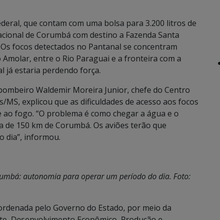
ederal, que contam com uma bolsa para 3.200 litros de
acional de Corumbá com destino a Fazenda Santa
 Os focos detectados no Pantanal se concentram
Amolar, entre o Rio Paraguai e a fronteira com a
l já estaria perdendo força.
 bombeiro Waldemir Moreira Junior, chefe do Centro
MS, explicou que as dificuldades de acesso aos focos
 ao fogo. “O problema é como chegar a água e o
ia de 150 km de Corumbá. Os aviões terão que
o dia”, informou.
rumbá: autonomia para operar um período do dia. Foto:
oordenada pelo Governo do Estado, por meio da
nte, Desenvolvimento Econômico, Produção e