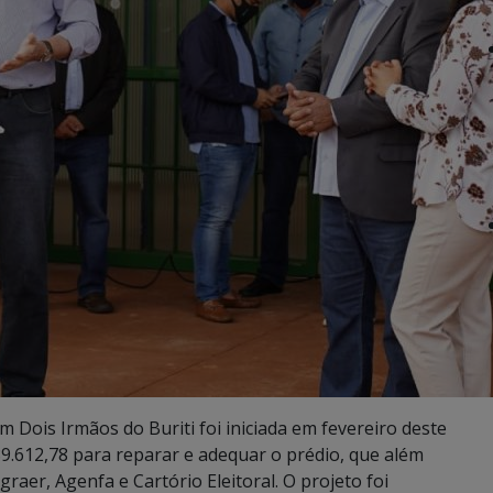
 Dois Irmãos do Buriti foi iniciada em fevereiro deste
9.612,78 para reparar e adequar o prédio, que além
raer, Agenfa e Cartório Eleitoral. O projeto foi