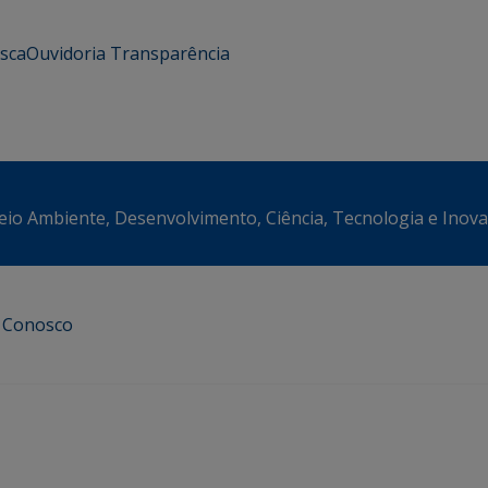
usca
Ouvidoria
Transparência
eio Ambiente, Desenvolvimento, Ciência, Tecnologia e Inov
e Conosco