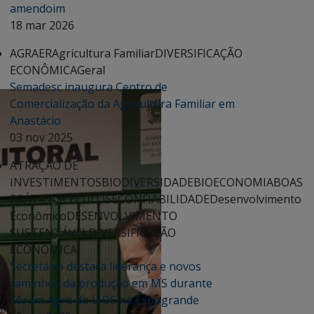
amendoim
18 mar 2026
AGRAER
Agricultura Familiar
DIVERSIFICAÇÃO
ECONÔMICA
Geral
Semadesc inaugura Centro de
Comercialização da Agricultura Familiar em
Anastácio
03 nov 2025
ATRAÇÃO DE
INVESTIMENTOS
BIODIVERSIDADE
BIOECONOMIA
BOAS
PRÁTICAS
CELULOSE
CONFIABILIDADE
Desenvolvimento
Econômico
DESENVOLVIMENTO
SUSTENTÁVEL
DIVERSIFICAÇÃO
ECONÔMICA
Secretário destaca liderança e novos
caminhos da produção em MS durante
Fórum Agro do LIDE na Expogrande