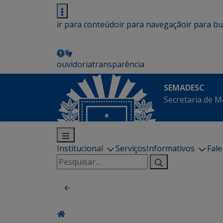
ir para conteúdo
ir para navegação
ir para b
ouvidoria
transparência
SEMADESC
Secretaria de M
Institucional
Serviços
Informativos
Fal
Pesquisar
por: