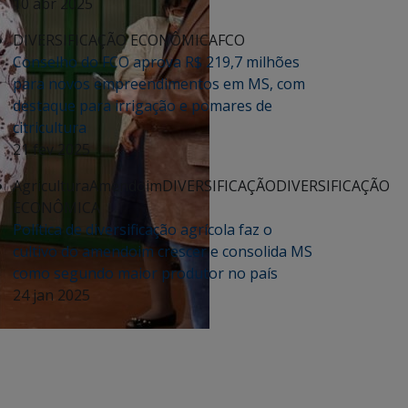
10 abr 2025
DIVERSIFICAÇÃO ECONÔMICA
FCO
Conselho do FCO aprova R$ 219,7 milhões
para novos empreendimentos em MS, com
destaque para irrigação e pomares de
citricultura
21 fev 2025
Agricultura
Amendoim
DIVERSIFICAÇÃO
DIVERSIFICAÇÃO
ECONÔMICA
Política de diversificação agrícola faz o
cultivo do amendoim crescer e consolida MS
como segundo maior produtor no país
24 jan 2025