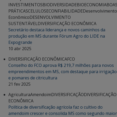
INVESTIMENTOS
BIODIVERSIDADE
BIOECONOMIA
BOA
PRÁTICAS
CELULOSE
CONFIABILIDADE
Desenvolvimento
Econômico
DESENVOLVIMENTO
SUSTENTÁVEL
DIVERSIFICAÇÃO ECONÔMICA
Secretário destaca liderança e novos caminhos da
produção em MS durante Fórum Agro do LIDE na
Expogrande
10 abr 2025
DIVERSIFICAÇÃO ECONÔMICA
FCO
Conselho do FCO aprova R$ 219,7 milhões para novos
empreendimentos em MS, com destaque para irrigação
e pomares de citricultura
21 fev 2025
Agricultura
Amendoim
DIVERSIFICAÇÃO
DIVERSIFICAÇÃO
ECONÔMICA
Política de diversificação agrícola faz o cultivo do
amendoim crescer e consolida MS como segundo maior