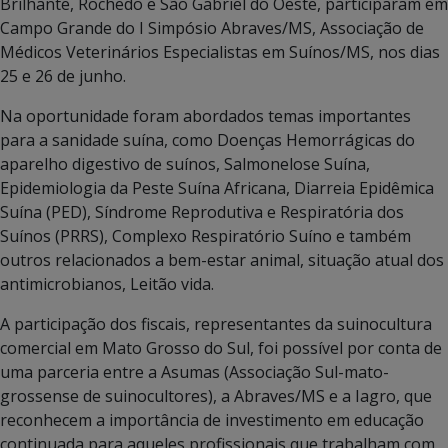
Brilhante, Rochedo e São Gabriel do Oeste, participaram em
Campo Grande do I Simpósio Abraves/MS, Associação de
Médicos Veterinários Especialistas em Suínos/MS, nos dias
25 e 26 de junho.
Na oportunidade foram abordados temas importantes
para a sanidade suína, como Doenças Hemorrágicas do
aparelho digestivo de suínos, Salmonelose Suína,
Epidemiologia da Peste Suína Africana, Diarreia Epidêmica
Suína (PED), Síndrome Reprodutiva e Respiratória dos
Suínos (PRRS), Complexo Respiratório Suíno e também
outros relacionados a bem-estar animal, situação atual dos
antimicrobianos, Leitão vida.
A participação dos fiscais, representantes da suinocultura
comercial em Mato Grosso do Sul, foi possível por conta de
uma parceria entre a Asumas (Associação Sul-mato-
grossense de suinocultores), a Abraves/MS e a Iagro, que
reconhecem a importância de investimento em educação
continuada para aqueles profissionais que trabalham com