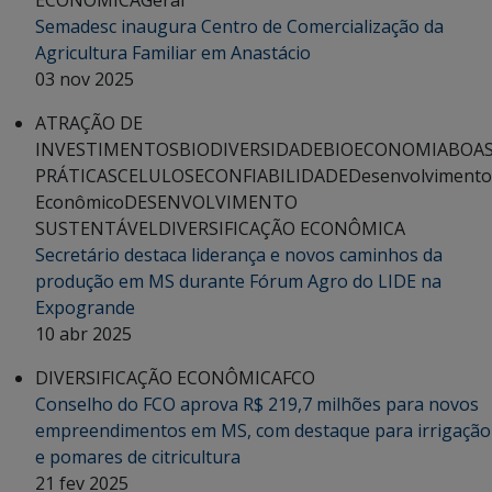
ECONÔMICA
Geral
Semadesc inaugura Centro de Comercialização da
Agricultura Familiar em Anastácio
03 nov 2025
ATRAÇÃO DE
INVESTIMENTOS
BIODIVERSIDADE
BIOECONOMIA
BOA
PRÁTICAS
CELULOSE
CONFIABILIDADE
Desenvolvimento
Econômico
DESENVOLVIMENTO
SUSTENTÁVEL
DIVERSIFICAÇÃO ECONÔMICA
Secretário destaca liderança e novos caminhos da
produção em MS durante Fórum Agro do LIDE na
Expogrande
10 abr 2025
DIVERSIFICAÇÃO ECONÔMICA
FCO
Conselho do FCO aprova R$ 219,7 milhões para novos
empreendimentos em MS, com destaque para irrigação
e pomares de citricultura
21 fev 2025