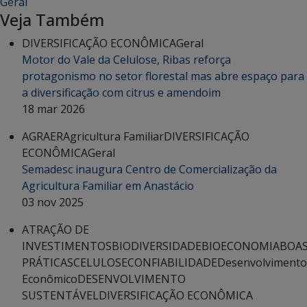
Geral
Veja Também
DIVERSIFICAÇÃO ECONÔMICA
Geral
Motor do Vale da Celulose, Ribas reforça
protagonismo no setor florestal mas abre espaço para
a diversificação com citrus e amendoim
18 mar 2026
AGRAER
Agricultura Familiar
DIVERSIFICAÇÃO
ECONÔMICA
Geral
Semadesc inaugura Centro de Comercialização da
Agricultura Familiar em Anastácio
03 nov 2025
ATRAÇÃO DE
INVESTIMENTOS
BIODIVERSIDADE
BIOECONOMIA
BOA
PRÁTICAS
CELULOSE
CONFIABILIDADE
Desenvolvimento
Econômico
DESENVOLVIMENTO
SUSTENTÁVEL
DIVERSIFICAÇÃO ECONÔMICA