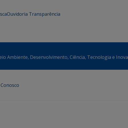
usca
Ouvidoria
Transparência
eio Ambiente, Desenvolvimento, Ciência, Tecnologia e Inov
e Conosco