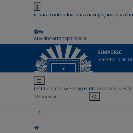
ir para conteúdo
ir para navegação
ir para b
ouvidoria
transparência
SEMADESC
Secretaria de M
Institucional
Serviços
Informativos
Fal
Pesquisar
por: