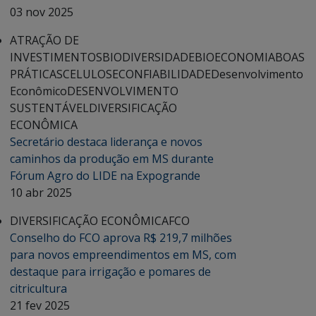
03 nov 2025
ATRAÇÃO DE
INVESTIMENTOS
BIODIVERSIDADE
BIOECONOMIA
BOAS
PRÁTICAS
CELULOSE
CONFIABILIDADE
Desenvolvimento
Econômico
DESENVOLVIMENTO
SUSTENTÁVEL
DIVERSIFICAÇÃO
ECONÔMICA
Secretário destaca liderança e novos
caminhos da produção em MS durante
Fórum Agro do LIDE na Expogrande
10 abr 2025
DIVERSIFICAÇÃO ECONÔMICA
FCO
Conselho do FCO aprova R$ 219,7 milhões
para novos empreendimentos em MS, com
destaque para irrigação e pomares de
citricultura
21 fev 2025