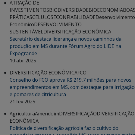
ATRAÇÃO DE
INVESTIMENTOS
BIODIVERSIDADE
BIOECONOMIA
BOA
PRÁTICAS
CELULOSE
CONFIABILIDADE
Desenvolvimento
Econômico
DESENVOLVIMENTO
SUSTENTÁVEL
DIVERSIFICAÇÃO ECONÔMICA
Secretário destaca liderança e novos caminhos da
produção em MS durante Fórum Agro do LIDE na
Expogrande
10 abr 2025
DIVERSIFICAÇÃO ECONÔMICA
FCO
Conselho do FCO aprova R$ 219,7 milhões para novos
empreendimentos em MS, com destaque para irrigação
e pomares de citricultura
21 fev 2025
Agricultura
Amendoim
DIVERSIFICAÇÃO
DIVERSIFICAÇÃO
ECONÔMICA
Política de diversificação agrícola faz o cultivo do