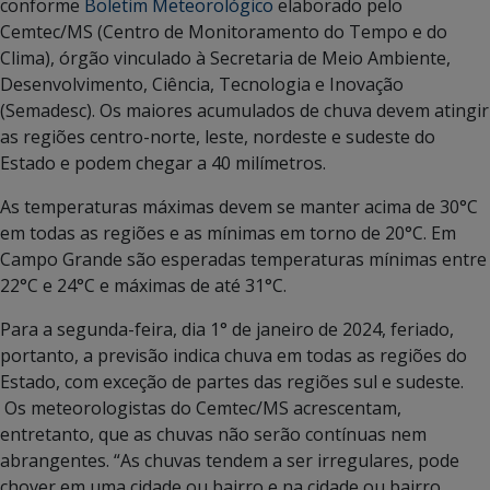
conforme
Boletim Meteorológico
elaborado pelo
Cemtec/MS (Centro de Monitoramento do Tempo e do
Clima), órgão vinculado à Secretaria de Meio Ambiente,
Desenvolvimento, Ciência, Tecnologia e Inovação
(Semadesc). Os maiores acumulados de chuva devem atingir
as regiões centro-norte, leste, nordeste e sudeste do
Estado e podem chegar a 40 milímetros.
As temperaturas máximas devem se manter acima de 30°C
em todas as regiões e as mínimas em torno de 20°C. Em
Campo Grande são esperadas temperaturas mínimas entre
22°C e 24°C e máximas de até 31°C.
Para a segunda-feira, dia 1° de janeiro de 2024, feriado,
portanto, a previsão indica chuva em todas as regiões do
Estado, com exceção de partes das regiões sul e sudeste.
Os meteorologistas do Cemtec/MS acrescentam,
entretanto, que as chuvas não serão contínuas nem
abrangentes. “As chuvas tendem a ser irregulares, pode
chover em uma cidade ou bairro e na cidade ou bairro