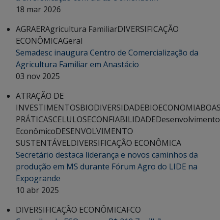
18 mar 2026
AGRAER
Agricultura Familiar
DIVERSIFICAÇÃO
ECONÔMICA
Geral
Semadesc inaugura Centro de Comercialização da
Agricultura Familiar em Anastácio
03 nov 2025
ATRAÇÃO DE
INVESTIMENTOS
BIODIVERSIDADE
BIOECONOMIA
BOA
PRÁTICAS
CELULOSE
CONFIABILIDADE
Desenvolvimento
Econômico
DESENVOLVIMENTO
SUSTENTÁVEL
DIVERSIFICAÇÃO ECONÔMICA
Secretário destaca liderança e novos caminhos da
produção em MS durante Fórum Agro do LIDE na
Expogrande
10 abr 2025
DIVERSIFICAÇÃO ECONÔMICA
FCO