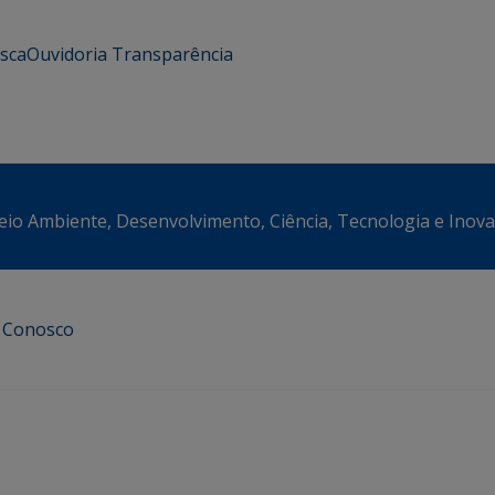
usca
Ouvidoria
Transparência
eio Ambiente, Desenvolvimento, Ciência, Tecnologia e Inov
e Conosco