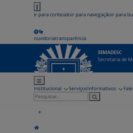
ir para conteúdo
ir para navegação
ir para b
ouvidoria
transparência
SEMADESC
Secretaria de M
Institucional
Serviços
Informativos
Fal
Pesquisar
por: