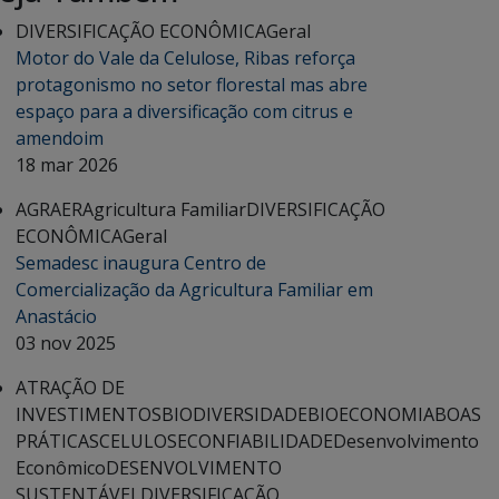
DIVERSIFICAÇÃO ECONÔMICA
Geral
Motor do Vale da Celulose, Ribas reforça
protagonismo no setor florestal mas abre
espaço para a diversificação com citrus e
amendoim
18 mar 2026
AGRAER
Agricultura Familiar
DIVERSIFICAÇÃO
ECONÔMICA
Geral
Semadesc inaugura Centro de
Comercialização da Agricultura Familiar em
Anastácio
03 nov 2025
ATRAÇÃO DE
INVESTIMENTOS
BIODIVERSIDADE
BIOECONOMIA
BOAS
PRÁTICAS
CELULOSE
CONFIABILIDADE
Desenvolvimento
Econômico
DESENVOLVIMENTO
SUSTENTÁVEL
DIVERSIFICAÇÃO