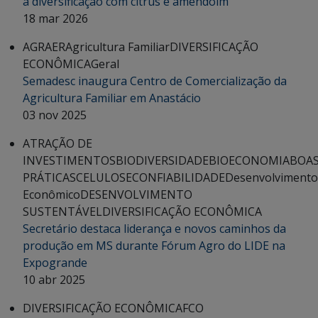
a diversificação com citrus e amendoim
18 mar 2026
AGRAER
Agricultura Familiar
DIVERSIFICAÇÃO
ECONÔMICA
Geral
Semadesc inaugura Centro de Comercialização da
Agricultura Familiar em Anastácio
03 nov 2025
ATRAÇÃO DE
INVESTIMENTOS
BIODIVERSIDADE
BIOECONOMIA
BOA
PRÁTICAS
CELULOSE
CONFIABILIDADE
Desenvolvimento
Econômico
DESENVOLVIMENTO
SUSTENTÁVEL
DIVERSIFICAÇÃO ECONÔMICA
Secretário destaca liderança e novos caminhos da
produção em MS durante Fórum Agro do LIDE na
Expogrande
10 abr 2025
DIVERSIFICAÇÃO ECONÔMICA
FCO