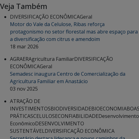
Veja Também
DIVERSIFICAÇÃO ECONÔMICA
Geral
Motor do Vale da Celulose, Ribas reforça
protagonismo no setor florestal mas abre espaço para
a diversificação com citrus e amendoim
18 mar 2026
AGRAER
Agricultura Familiar
DIVERSIFICAÇÃO
ECONÔMICA
Geral
Semadesc inaugura Centro de Comercialização da
Agricultura Familiar em Anastácio
03 nov 2025
ATRAÇÃO DE
INVESTIMENTOS
BIODIVERSIDADE
BIOECONOMIA
BOA
PRÁTICAS
CELULOSE
CONFIABILIDADE
Desenvolvimento
Econômico
DESENVOLVIMENTO
SUSTENTÁVEL
DIVERSIFICAÇÃO ECONÔMICA
Secretário destaca liderança e novos caminhos da