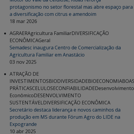
protagonismo no setor florestal mas abre espaço para
a diversificação com citrus e amendoim
18 mar 2026
AGRAER
Agricultura Familiar
DIVERSIFICAÇÃO
ECONÔMICA
Geral
Semadesc inaugura Centro de Comercialização da
Agricultura Familiar em Anastácio
03 nov 2025
ATRAÇÃO DE
INVESTIMENTOS
BIODIVERSIDADE
BIOECONOMIA
BOA
PRÁTICAS
CELULOSE
CONFIABILIDADE
Desenvolvimento
Econômico
DESENVOLVIMENTO
SUSTENTÁVEL
DIVERSIFICAÇÃO ECONÔMICA
Secretário destaca liderança e novos caminhos da
produção em MS durante Fórum Agro do LIDE na
Expogrande
10 abr 2025