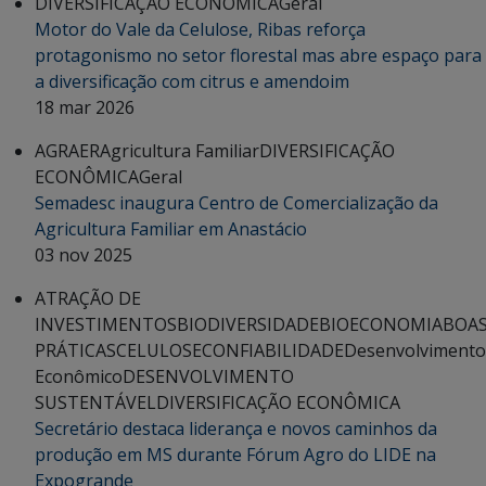
DIVERSIFICAÇÃO ECONÔMICA
Geral
Motor do Vale da Celulose, Ribas reforça
protagonismo no setor florestal mas abre espaço para
a diversificação com citrus e amendoim
18 mar 2026
AGRAER
Agricultura Familiar
DIVERSIFICAÇÃO
ECONÔMICA
Geral
Semadesc inaugura Centro de Comercialização da
Agricultura Familiar em Anastácio
03 nov 2025
ATRAÇÃO DE
INVESTIMENTOS
BIODIVERSIDADE
BIOECONOMIA
BOA
PRÁTICAS
CELULOSE
CONFIABILIDADE
Desenvolvimento
Econômico
DESENVOLVIMENTO
SUSTENTÁVEL
DIVERSIFICAÇÃO ECONÔMICA
Secretário destaca liderança e novos caminhos da
produção em MS durante Fórum Agro do LIDE na
Expogrande